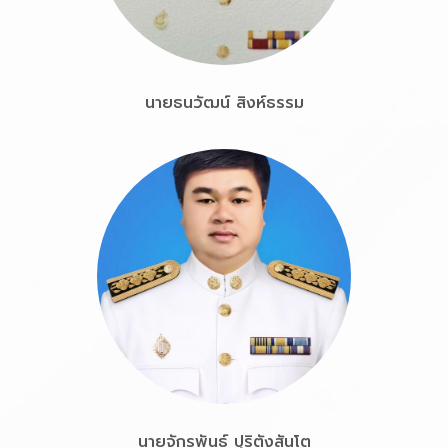
นายธนวัฒน์ สิงห์ธรรม
นายจักรพันธ์ ปุริตังสันโต