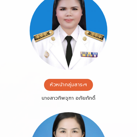
หัวหน้ากลุ่มสาระฯ
นางสาวทิพจุฑา อภัยภักดิ์