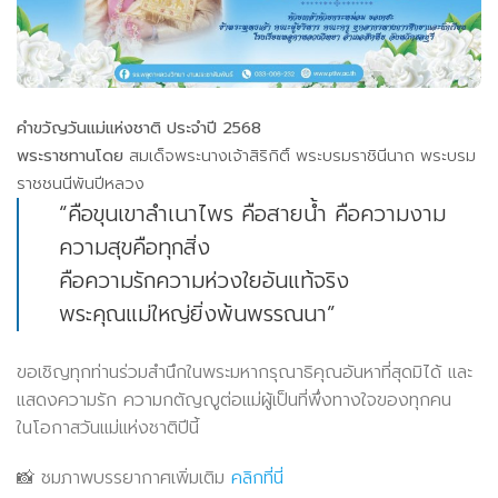
คำขวัญวันแม่แห่งชาติ ประจำปี 2568
พระราชทานโดย
สมเด็จพระนางเจ้าสิริกิติ์ พระบรมราชินีนาถ พระบรม
ราชชนนีพันปีหลวง
“คือขุนเขาลำเนาไพร คือสายน้ำ คือความงาม
ความสุขคือทุกสิ่ง
คือความรักความห่วงใยอันแท้จริง
พระคุณแม่ใหญ่ยิ่งพ้นพรรณนา”
ขอเชิญทุกท่านร่วมสำนึกในพระมหากรุณาธิคุณอันหาที่สุดมิได้ และ
แสดงความรัก ความกตัญญูต่อแม่ผู้เป็นที่พึ่งทางใจของทุกคน
ในโอกาสวันแม่แห่งชาติปีนี้
📸 ชมภาพบรรยากาศเพิ่มเติม
คลิกที่นี่