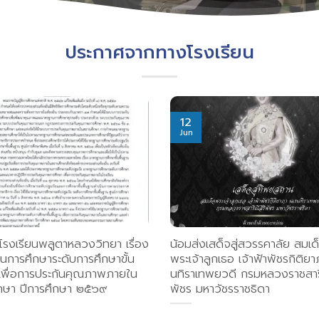
ประกาศจากทางโรงเรียน
12
Jun
รงเรียนพลูตาหลวงวิทยา เรื่อง
น้อมส่งเสด็จสู่สวรรคาลัย สมเด
การศึกษาระดับการศึกษาขั้น
พระเจ้าลูกเธอ เจ้าฟ้าพัชรกิติย
นเพื่อการประกันคุณภาพภายใน
นทิราเทพยวดี กรมหลวงราชสาริ
กษา ปีการศึกษา ๒๕๖๙
พัชร มหาวัชรราชธิดา