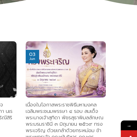
03
Jun
็จ
เนื่องในโอกาสพระราชพิธีมหามงคล
าภา นเร
เฉลิมพระชนมพรรษา ๔ รอบ สมเด็จ
ณีสิริ
พระนางเจ้าสุทิดา พัชรสุธาพิมลลักษณ
พระบรมราชินี ๓ มิถุนายน ๒๕๖๙ ทรง
→
พระเจริญ ด้วยเกล้าด้วยกระหม่อม ข้า
พระพุทธเจ้า คณะผู้บริหาร คณะครู