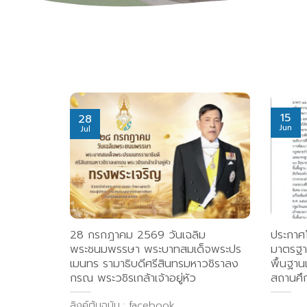
15
28
Jun
Jul
28 กรกฎาคม 2569 วันเฉลิม
ประกาศโ
พระชนมพรรษา พระบาทสมเด็จพระปร
มาตรฐาน
เมนทร รามาธิบดีศรีสินทรมหาวชิราลง
พื้นฐา
กรณ พระวชิรเกล้าเจ้าอยู่หัว
สถานศึ
ลิงค์ต้นฉบับ : facebook