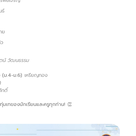
รัพย์เจริญ
ธ์
าย
้ว
ัตน์ วัฒนธรรม
 (ม.4-ม.6)
: เหรียญทอง
)
กดิ์
่มเทของนักเรียนและครูทุกท่าน! 👏