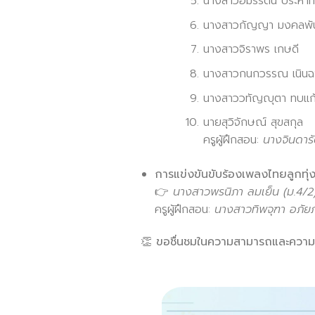
นางสาวอมรรัตน์ ประหาท
นางสาวกัญญา มงคลพัน
นางสาวจิราพร เกษดี
นางสาวกนกวรรณ เนินฉ
นางสาววทัญญุตา ทบแก
นายสุวิจักษณ์ สุขสกุล
ครูผู้ฝึกสอน:
นางจินดาร
การแข่งขันขับร้องเพลงไทยลูกทุ่ง
👉
นางสาวพรนิภา ลมเย็น (ม.4/2
ครูผู้ฝึกสอน:
นางสาวทิพจุฑา อภัยภั
👏 ขอชื่นชมในความสามารถและความทุ