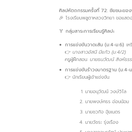
ศิลปหัตถกรรมครั้งที่ 72: ชัยชนะข
🎉 โรงเรียนพลูตาหลวงวิทยา ขอแสดงคว
🏅 กลุ่มสาระการเรียนรู้ศิลปะ
การแข่งขันวาดเส้น (ม.4-ม.6)
: เห
👉
นางสาวอัสนี มีแก้ว (ม.4/2)
ครูผู้ฝึกสอน:
นายธนวัฒน์ สิงห์ธร
การแข่งขันรำวงมาตรฐาน (ม.4-ม
👉 นักเรียนผู้เข้าแข่งขัน:
นายอนุวัฒน์ วงษ์วิไล
นายพงษ์ศธร อ่อนน้อม
นายชวกิจ จุ้ยเนตร
นายวัชระ รุ่งเรือง