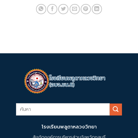
โรงเรียนพลูตาหลวงวิทยา
สังกัดองค์การบริหารส่วนจังหวัดชลบุรี