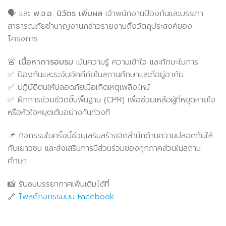
🗣 และ
พ.จ.อ. นิวัตร เพิ่มผล
เจ้าพนักงานป้องกันและบรรเทา
สาธารณภัยชำนาญงานกล่าวรายงานถึงวัตถุประสงค์ของ
โครงการ
🚨
เนื้อหาการอบรม
เน้นความรู้ ความเข้าใจ และทักษะในการ
✅ ป้องกันและระงับอัคคีภัยในสถานศึกษาและที่อยู่อาศัย
✅ ปฏิบัติตนให้ปลอดภัยเมื่อเกิดเหตุเพลิงไหม้
✅ ฝึกการช่วยชีวิตขั้นพื้นฐาน (CPR) เพื่อช่วยเหลือผู้ที่หยุดหายใจ
หรือหัวใจหยุดเต้นอย่างทันท่วงที
📌 กิจกรรมในครั้งนี้ช่วยเสริมสร้างจิตสำนึกด้านความปลอดภัยให้
กับเยาวชน และส่งเสริมการมีส่วนร่วมของทุกภาคส่วนในสถาน
ศึกษา
📸 รับชมบรรยากาศเพิ่มเติมได้ที่:
🔗
โพสต์กิจกรรมบน Facebook