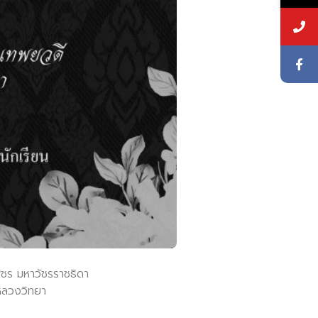
พัชร มหาวัชรราชธิดา
าหลวงวิทยา