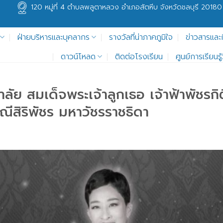
120 หมู่ที่ 4 ตำบลพลูตาหลวง อำเภอสัตหีบ จังหวัดชลบุรี 20180
ฝ่ายบริหารและบุคลากร
รางวัลที่น่าภาคภูมิใจ
ข่าวสารและ
ดาวน์โหลด
ติดต่อโรงเรียน
ศูนย์การเรียนร
าลัย สมเด็จพระเจ้าลูกเธอ เจ้าฟ้าพัชร
ีสิริพัชร มหาวัชรราชธิดา