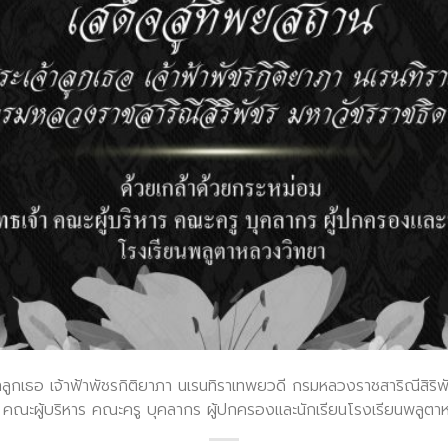
้าลูกเธอ เจ้าฟ้าพัชรกิติยาภา นเรนทิราเทพยวดี กรมหลวงราชสาริณีสิริ
้า คณะผู้บริหาร คณะครู บุคลากร ผู้ปกครองและนักเรียนโรงเรียนพลูต