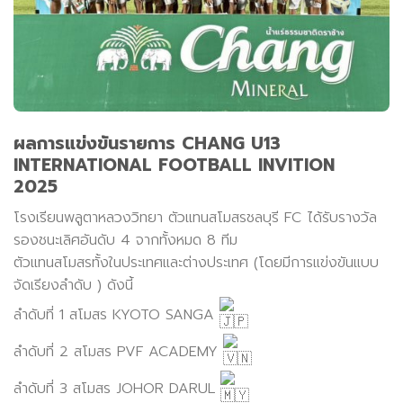
ผลการแข่งขันรายการ CHANG U13
INTERNATIONAL FOOTBALL INVITION
2025
โรงเรียนพลูตาหลวงวิทยา ตัวแทนสโมสรชลบุรี FC ได้รับรางวัล
รองชนะเลิศอันดับ 4 จากทั้งหมด 8 ทีม
ตัวแทนสโมสรทั้งในประเทศและต่างประเทศ (โดยมีการแข่งขันแบบ
จัดเรียงลำดับ ) ดังนี้
ลำดับที่ 1 สโมสร KYOTO SANGA
ลำดับที่ 2 สโมสร PVF ACADEMY
ลำดับที่ 3 สโมสร JOHOR DARUL