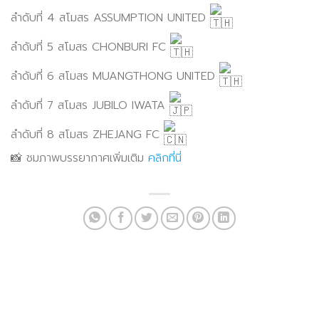
ลำดับที่ 4 สโมสร ASSUMPTION UNITED
ลำดับที่ 5 สโมสร CHONBURI FC
ลำดับที่ 6 สโมสร MUANGTHONG UNITED
ลำดับที่ 7 สโมสร JUBILO IWATA
ลำดับที่ 8 สโมสร ZHEJANG FC
📸 ชมภาพบรรยากาศเพิ่มเติม
คลิกที่นี่