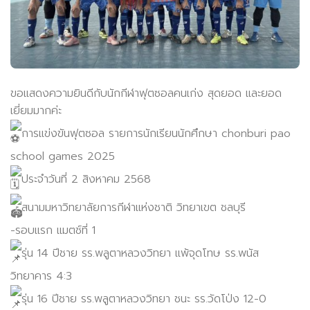
ขอแสดงความยินดีกับนักกีฬาฟุตซอลคนเก่ง สุดยอด และยอด
เยี่ยมมากค่ะ
การเเข่งขันฟุตซอล รายการนักเรียนนักศึกษา chonburi pao
school games 2025
ประจำวันที่ 2 สิงหาคม 2568
สนามมหาวิทยาลัยการกีฬาเเห่งชาติ วิทยาเขต ชลบุรี
-รอบเเรก เเมตช์ที่ 1
รุ่น 14 ปีชาย รร.พลูตาหลวงวิทยา เเพ้จุดโทษ รร.พนัส
วิทยาคาร 4:3
รุ่น 16 ปีชาย รร.พลูตาหลวงวิทยา ชนะ รร.วัดโป่ง 12-0