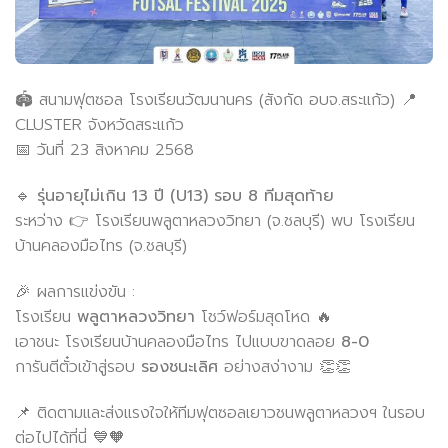
🏟️ สนามฟุตซอล โรงเรียนวัฒนานคร (สังกัด อบจ.สระแก้ว) 📍
CLUSTER จังหวัดสระแก้ว
📅 วันที่ 23 สิงหาคม 2568
🔹
รุ่นอายุไม่เกิน 13 ปี (U13) รอบ 8 ทีมสุดท้าย
ระหว่าง 👉 โรงเรียนพลูตาหลวงวิทยา (จ.ชลบุรี) พบ โรงเรียน
บ้านคลองมือไทร (จ.ชลบุรี)
🎉 ผลการแข่งขัน :
โรงเรียน
พลูตาหลวงวิทยา
โชว์ฟอร์มสุดโหด 🔥
เอาชนะ โรงเรียนบ้านคลองมือไทร ไปแบบขาดลอย
8-0
การันตีตั๋วเข้าสู่รอบ
รองชนะเลิศ
อย่างสง่างาม 👏👏
📌 ติดตามและส่งแรงใจให้ทีมฟุตซอลเยาวชนพลูตาหลวงฯ ในรอบ
ต่อไปได้ที่นี่ 💙🧡