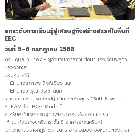
ยกระดับการเรียนรู้สู่เศรษฐกิจสร้างสรรค์ในพื้นที่
EEC
วันที่ 5–6 กรกฎาคม 2568
ดร.นฤมล อินทพงษ์
ผู้อำนวยการสถานศึกษา โรงเรียนพลูตา
หลวงวิทยา
มอบหมายให้
👩‍🏫
นางสุภาพร สิงห์เขียว
และ
👩‍🏫
นางจารุณี ประชานันท์
เข้าร่วม
การอบรมเชิงปฏิบัติการหลักสูตร “Soft Power –
STEAM for BCG Model”
สำหรับครูในเขตเศรษฐกิจพิเศษภาคตะวันออก (EEC)
📍 ณ ห้องราชนครินทร์ ชั้น 5 อาคารราชนครินทร์
มหาวิทยาลัยราชภัฏราชนครินทร์ อำเภอเมือง จังหวัดฉะเชิงเทรา